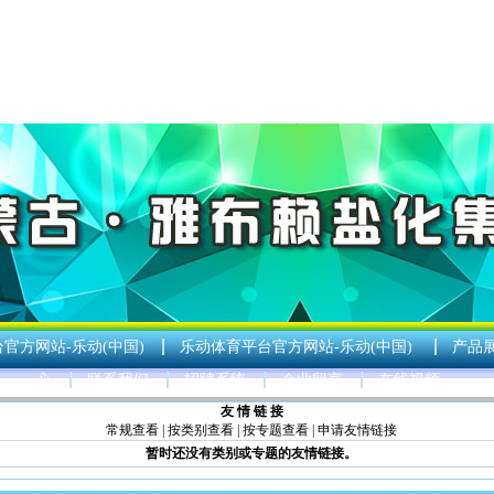
官方网站-乐动(中国)
乐动体育平台官方网站-乐动(中国)
产品
心
联系我们
招聘系统
企业留言
在线视频
友 情 链 接
常规查看
|
按类别查看
|
按专题查看
|
申请友情链接
暂时还没有类别或专题的友情链接。