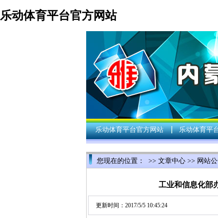
乐动体育平台官方网站
乐动体育平台官方网站
乐动体育平台
您现在的位置： >>
文章中心
>>
网站公
工业和信息化部
更新时间：2017/5/5 10:45:24