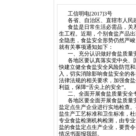
工信明电[2017]3号
各省、自治区、直辖市人民
食盐是日常生活必需品，关
生工程。近期，个别食盐产品出
全隐患，食盐安全形势仍然严峻
就有关事项通知如下：
一、充分认识做好食盐质量
各地区要认真落实党中央、
快建立健全食盐安全风险防范和
入，切实消除影响食盐安全的各
法律法规的相关要求，加强食盐
利益，保障“舌尖上的安全”。
二、全面开展食盐质量安全
各地区要全面开展食盐质量
盐定点生产企业进行实地检查。
盐生产工艺标准和卫生标准，杜
专业食盐检测机构检测，由专业
盐的食盐定点生产企业，要责令
情况书面报我部。