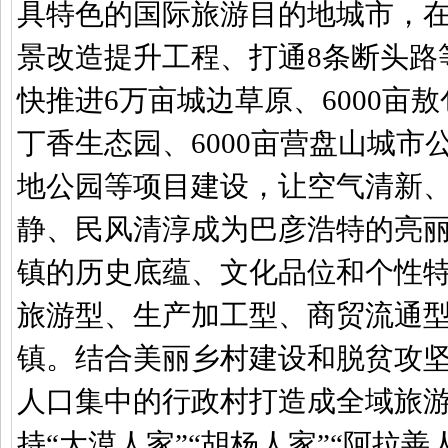
具特色的国际旅游目的地城市，
景改造提升工程、打通
8
条断头路
快推进
6
万亩城边草原、
6000
亩敖
丁香生态园、
6000
亩营盘山城市
地公园等项目建设，让空气清新
静、民风清淳成为巴彦浩特的亮
镇的历史底蕴、文化品位和个性
旅游型、生产加工型、商贸流通
镇。结合美丽乡村建设和脱贫攻
人口集中的行政村打造成全域旅
持
“
大漠人家
”“
胡杨人家
”“
阿拉善